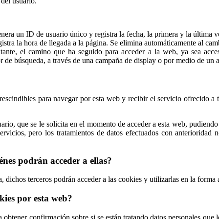
 del usuario.
era un ID de usuario único y registra la fecha, la primera y la última v
istra la hora de llegada a la página. Se elimina automáticamente al cam
itante, el camino que ha seguido para acceder a la web, ya sea acce
r de búsqueda, a través de una campaña de display o por medio de un a
rescindibles para navegar por esta web y recibir el servicio ofrecido a tr
suario, que se le solicita en el momento de acceder a esta web, pudien
servicios, pero los tratamientos de datos efectuados con anterioridad
énes podrán acceder a ellas?
 dichos terceros podrán acceder a las cookies y utilizarlas en la forma a
okies por esta web?
 obtener confirmación sobre si se están tratando datos personales que 