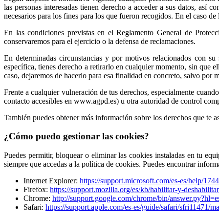
las personas interesadas tienen derecho a acceder a sus datos, así com
necesarios para los fines para los que fueron recogidos. En el caso de 
En las condiciones previstas en el Reglamento General de Protecció
conservaremos para el ejercicio o la defensa de reclamaciones.
En determinadas circunstancias y por motivos relacionados con su si
específica, tienes derecho a retirarlo en cualquier momento, sin que el
caso, dejaremos de hacerlo para esa finalidad en concreto, salvo por m
Frente a cualquier vulneración de tus derechos, especialmente cuando
contacto accesibles en www.agpd.es) u otra autoridad de control comp
También puedes obtener más información sobre los derechos que te as
¿Cómo puedo gestionar las cookies?
Puedes permitir, bloquear o eliminar las cookies instaladas en tu eq
siempre que accedas a la política de cookies. Puedes encontrar infor
Internet Explorer:
https://support.microsoft.com/es-es/help/17
Firefox:
https://support.mozilla.org/es/kb/habilitar-y-deshabilit
Chrome:
http://support.google.com/chrome/bin/answer.py?hl
Safari:
https://support.apple.com/es-es/guide/safari/sfri11471/m