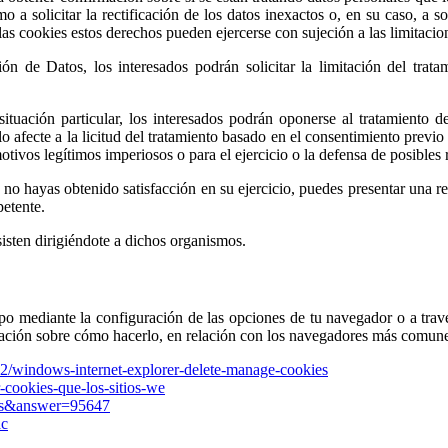
o a solicitar la rectificación de los datos inexactos o, en su caso, a s
las cookies estos derechos pueden ejercerse con sujeción a las limitacion
n de Datos, los interesados podrán solicitar la limitación del trat
tuación particular, los interesados podrán oponerse al tratamiento d
lo afecte a la licitud del tratamiento basado en el consentimiento previo 
otivos legítimos imperiosos o para el ejercicio o la defensa de posibles
 no hayas obtenido satisfacción en su ejercicio, puedes presentar una 
etente.
isten dirigiéndote a dichos organismos.
uipo mediante la configuración de las opciones de tu navegador o a trav
mación sobre cómo hacerlo, en relación con los navegadores más comunes
442/windows-internet-explorer-delete-manage-cookies
ar-cookies-que-los-sitios-we
=es&answer=95647
ac