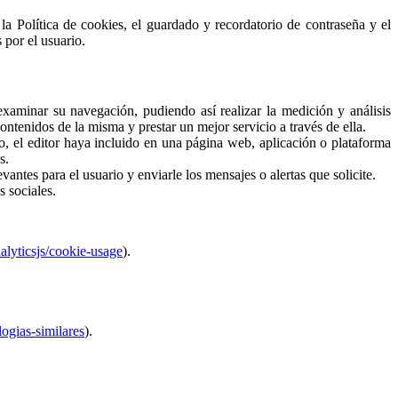
e la Política de cookies, el guardado y recordatorio de contraseña y el
 por el usuario.
examinar su navegación, pudiendo así realizar la medición y análisis
contenidos de la misma y prestar un mejor servicio a través de ella.
so, el editor haya incluido en una página web, aplicación o plataforma
s.
ntes para el usuario y enviarle los mensajes o alertas que solicite.
s sociales.
alyticsjs/cookie-usage
).
logias-similares
).