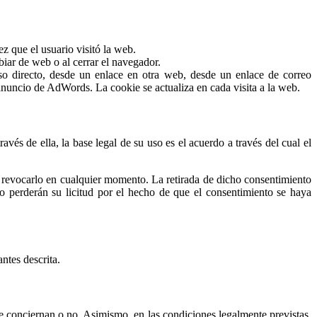
ez que el usuario visitó la web.
biar de web o al cerrar el navegador.
so directo, desde un enlace en otra web, desde un enlace de correo
nuncio de AdWords. La cookie se actualiza en cada visita a la web.
avés de ella, la base legal de su uso es el acuerdo a través del cual el
do revocarlo en cualquier momento. La retirada de dicho consentimiento
 no perderán su licitud por el hecho de que el consentimiento se haya
ntes descrita.
le conciernan o no. Asimismo, en las condiciones legalmente previstas,