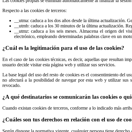
Las cookies propias se eliminan automáticamente al finalizar la sesión
Respecto a las cookies de terceros:
__utma: caduca a los dos años desde la última actualización. Gen
__utmb: caduca a los 30 minutos de la última actualización. Reg
__utmz: caduca a los seis meses. Almacena el origen del vis
electrónico, empleando determinadas palabras clave en un moto
¿Cuál es la legitimación para el uso de las cookies?
En el caso de las cookies técnicas, es decir, aquellas que resultan imp
usuario decide visitar esta página web y utilizar sus servicios.
La base legal del uso del resto de cookies es el consentimiento del u
no afectará a la posibilidad de navegar por esta web y utilizar sus 
revocado.
¿A qué destinatarios se comunicarán las cookies o qui
Cuando existan cookies de terceros, conforme a lo indicado más arriba,
¿Cuáles son tus derechos en relación con el uso de co
Según dispone la normativa vigente, cualquier persona tiene derecho a