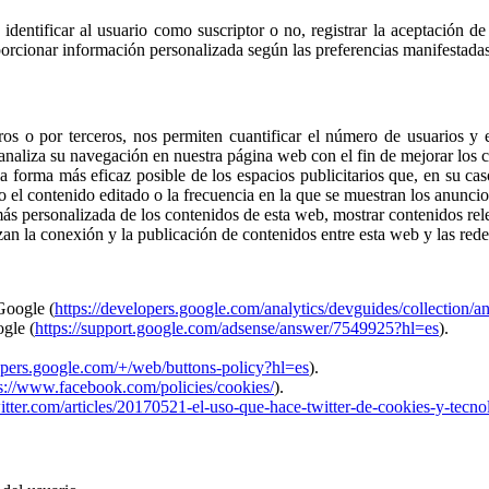
, identificar al usuario como suscriptor o no, registrar la aceptación d
porcionar información personalizada según las preferencias manifestadas
tros o por terceros, nos permiten cuantificar el número de usuarios y 
e analiza su navegación en nuestra página web con el fin de mejorar los 
la forma más eficaz posible de los espacios publicitarios que, en su ca
mo el contenido editado o la frecuencia en la que se muestran los anuncio
s personalizada de los contenidos de esta web, mostrar contenidos releva
zan la conexión y la publicación de contenidos entre esta web y las rede
Google (
https://developers.google.com/analytics/devguides/collection/an
ogle (
https://support.google.com/adsense/answer/7549925?hl=es
).
lopers.google.com/+/web/buttons-policy?hl=es
).
s://www.facebook.com/policies/cookies/
).
witter.com/articles/20170521-el-uso-que-hace-twitter-de-cookies-y-tecno